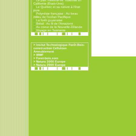
::
Le parc national de Yosemite en
Californie (Etats-Unis)
::
Le Québec et sa nature à l’état
pure
::
Polynésie française : Au beau
milieu de l’océan Pacifique
::
La forêt guyanaise
::
Brésil : Au fil de l’Amazone
::
Au coeur de la Nouvelle-Zélande
::
Voyage en Tasmanie
> Insitut Technologique Forêt Bois-
construction Cellulose
Ameublement
> WWF
> Foret-bois.com
> Natura 2000 Europe
> Natura 2000 Europe